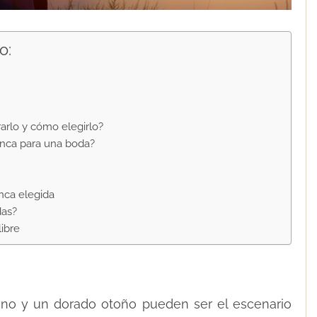
o:
rlo y cómo elegirlo?
inca para una boda?
inca elegida
das?
ibre
ano y un dorado otoño pueden ser el escenario