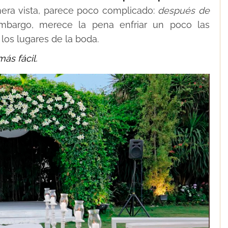
imera vista, parece poco complicado:
después de
bargo, merece la pena enfriar un poco las
 los lugares de la boda.
ás fácil.