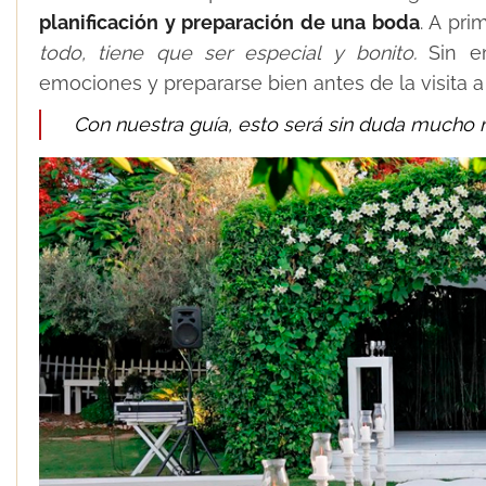
planificación y preparación de una boda
. A pr
todo, tiene que ser especial y bonito.
Sin em
emociones y prepararse bien antes de la visita a
Con nuestra guía, esto será sin duda mucho m