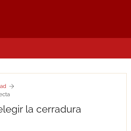
LIDADES
NOTAS DE PRENSA
MI CUENTA
D
dad
ecta
legir la cerradura