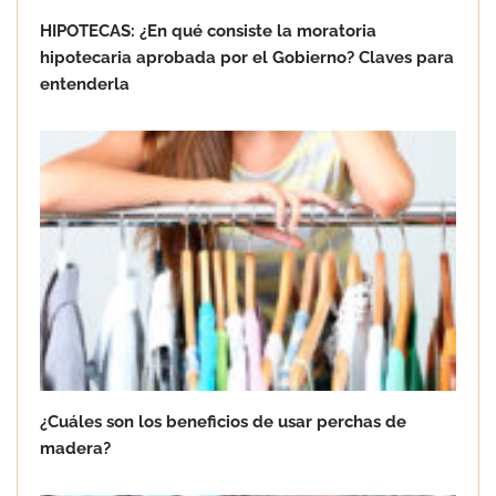
Seguridad física y control de accesos:
HIPOTECAS: ¿En qué consiste la moratoria
el pilar de la prevención contra el robo
hipotecaria aprobada por el Gobierno? Claves para
en España
entenderla
Guía completa de los tipos de
¿Cuáles son los beneficios de usar perchas de
cerraduras actuales y sus ventajas
madera?