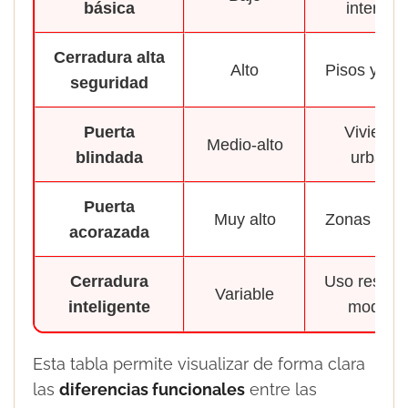
básica
interiore
Cerradura alta
Alto
Pisos y cha
seguridad
Puerta
Vivienda
Medio-alto
blindada
urbana
Puerta
Muy alto
Zonas aisl
acorazada
Cerradura
Uso residen
Variable
inteligente
modern
Esta tabla permite visualizar de forma clara
las
diferencias funcionales
entre las