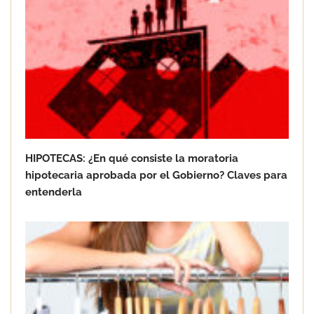
HIPOTECAS: ¿En qué consiste la moratoria
La importancia de la higiene en el
hipotecaria aprobada por el Gobierno? Claves para
cuidado de los pies: salud, prevención
entenderla
y bienestar