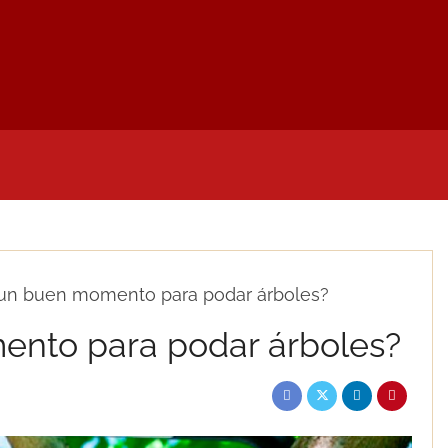
LIDADES
NOTAS DE PRENSA
MI CUENTA
D
 un buen momento para podar árboles?
ento para podar árboles?