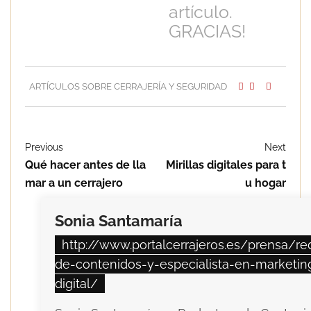
artículo.
GRACIAS!
ARTÍCULOS SOBRE CERRAJERÍA Y SEGURIDAD
Previous
Next
Qué hacer antes de lla
Mirillas digitales para t
mar a un cerrajero
u hogar
Sonia Santamaría
http://www.portalcerrajeros.es/prensa/re
de-contenidos-y-especialista-en-marketin
digital/