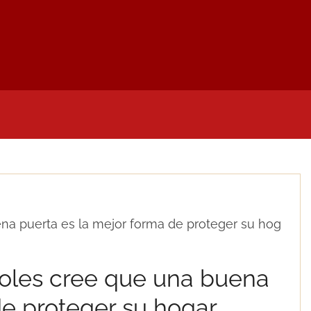
LIDADES
NOTAS DE PRENSA
MI CUENTA
D
ena puerta es la mejor forma de proteger su hog
ñoles cree que una buena
de proteger su hogar