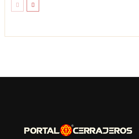
Goo! Lavanderías: el
Solda Electri
modelo que revoluciona
auge de la s
la colada inteligente junto
electrodo en 
a Tormo Franquicias
donde otras 
no llegan