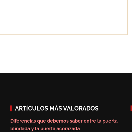
PAPREC adquiere la
compañía Ascan Servicios
Urbanos
c destaca el
oldadura con
los trabajos
tecnologías
ARTÍCULOS MÁS VALORADOS
Diferencias que debemos saber entre la puerta
blindada y la puerta acorazada