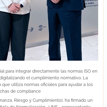
al para integrar directamente las normas ISO en
digitalizando el cumplimiento normativo. La
 que utiliza normas oficiales para ayudar a los
rechas de compliance
nanza, Riesgo y Cumplimiento), ha firmado un
añola de Normalización -UNE-, representante