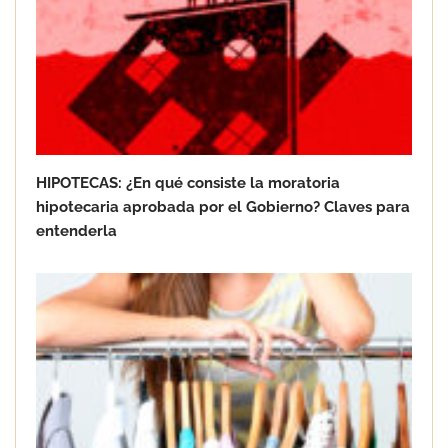
HIPOTECAS: ¿En qué consiste la moratoria
La importancia de la higiene en el
hipotecaria aprobada por el Gobierno? Claves para
cuidado de los pies: salud, prevención
entenderla
y bienestar