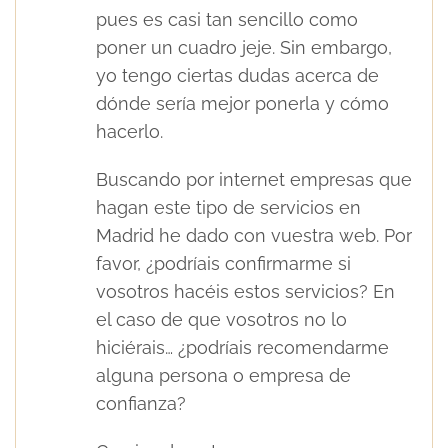
pues es casi tan sencillo como
poner un cuadro jeje. Sin embargo,
yo tengo ciertas dudas acerca de
dónde sería mejor ponerla y cómo
hacerlo.
Seguridad física y control de accesos:
Buscando por internet empresas que
el pilar de la prevención contra el robo
hagan este tipo de servicios en
en España
Madrid he dado con vuestra web. Por
favor, ¿podríais confirmarme si
vosotros hacéis estos servicios? En
el caso de que vosotros no lo
hiciérais… ¿podríais recomendarme
alguna persona o empresa de
confianza?