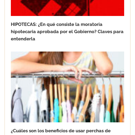
HIPOTECAS: ¿En qué consiste la moratoria
La importancia de la higiene en el
hipotecaria aprobada por el Gobierno? Claves para
cuidado de los pies: salud, prevención
entenderla
y bienestar
¿Cuáles son los beneficios de usar perchas de
Lo que hay que saber sobre la