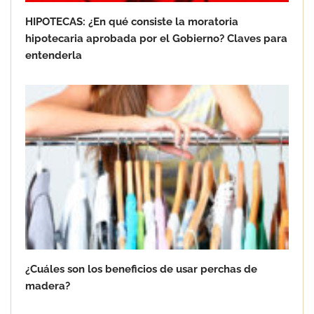
HIPOTECAS: ¿En qué consiste la moratoria
Solda Electric destaca el auge de la
hipotecaria aprobada por el Gobierno? Claves para
soldadura con electrodo en los
entenderla
trabajos donde otras tecnologías no
llegan
PAPREC adquiere la compañía Ascan
Servicios Urbanos
¿Cuáles son los beneficios de usar perchas de
madera?