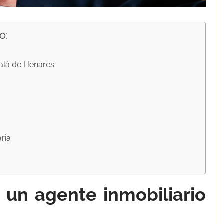
o:
calá de Henares
aria
a un agente inmobiliario