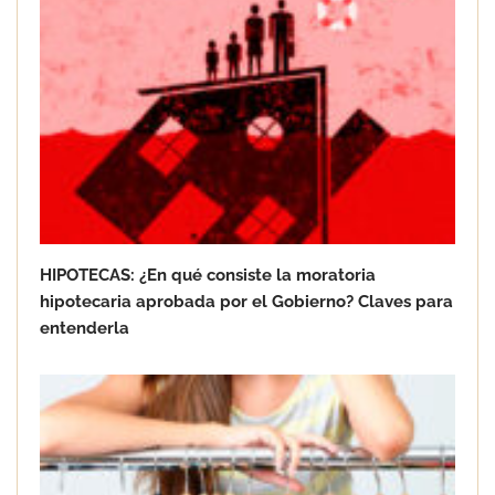
llegan
PAPREC adquiere la compañía Ascan
Servicios Urbanos
HIPOTECAS: ¿En qué consiste la moratoria
hipotecaria aprobada por el Gobierno? Claves para
entenderla
Rentokil detecta un aumento de
garrapatas este verano: el calor
dispara su presencia en parques,