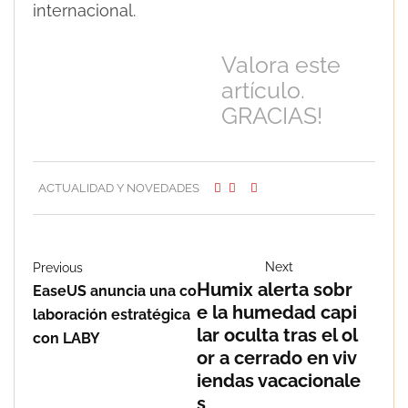
internacional.
Valora este
artículo.
GRACIAS!
ACTUALIDAD Y NOVEDADES
Next
Previous
Humix alerta sobr
EaseUS anuncia una co
e la humedad capi
laboración estratégica
lar oculta tras el ol
con LABY
or a cerrado en viv
iendas vacacionale
s