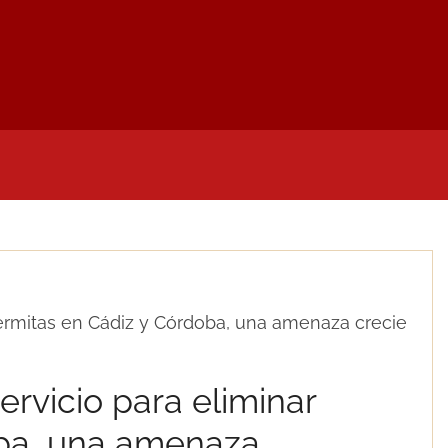
LIDADES
NOTAS DE PRENSA
MI CUENTA
D
 termitas en Cádiz y Córdoba, una amenaza crecie
ervicio para eliminar
oba, una amenaza