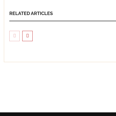
RELATED ARTICLES
Servimudanza
3.000 reseñas
estrellas en
Barcelona
Eagle Waterproofing
recomienda revisar la
impermeabilización de las
viviendas antes de las
vacaciones