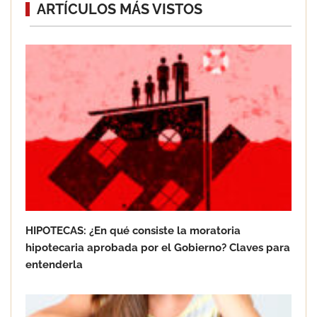
Eagle Waterproofing recomienda
ARTÍCULOS MÁS VISTOS
revisar la impermeabilización de las
viviendas antes de las vacaciones
Servimudanzas supera las 3.000
reseñas con 4,8 estrellas en mudanzas
en Barcelona
HIPOTECAS: ¿En qué consiste la moratoria
hipotecaria aprobada por el Gobierno? Claves para
entenderla